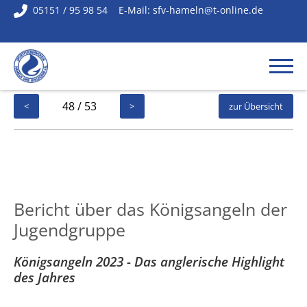
05151 / 95 98 54
E-Mail:
sfv-hameln@t-online.de
48 / 53
<
>
zur Übersicht
Bericht über das Königsangeln der
Jugendgruppe
Königsangeln 2023 - Das anglerische Highlight
des Jahres