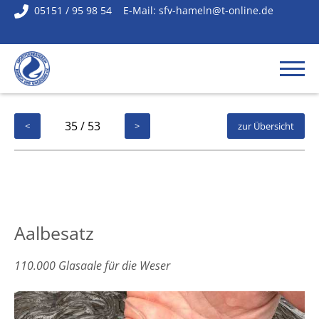
05151 / 95 98 54
E-Mail:
sfv-hameln@t-online.de
35 / 53
<
>
zur Übersicht
Aalbesatz
110.000 Glasaale für die Weser