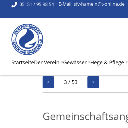
05151 / 95 98 54
E-Mail:
sfv-hameln@t-online.de
Startseite
Der Verein
Gewässer
Hege & Pflege
3 / 53
<
>
Gemeinschaftsang