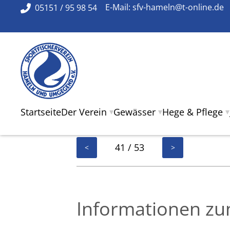
05151 / 95 98 54
E-Mail:
sfv-hameln@t-online.de
Startseite
Der Verein
Gewässer
Hege & Pflege
41 / 53
<
>
Informationen zu