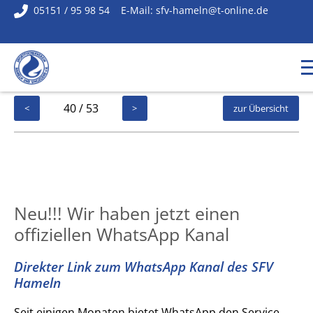
05151 / 95 98 54
E-Mail:
sfv-hameln@t-online.de
40 / 53
<
>
zur Übersicht
Neu!!! Wir haben jetzt einen
offiziellen WhatsApp Kanal
Direkter Link zum WhatsApp Kanal des SFV
Hameln
Seit einigen Monaten bietet WhatsApp den Service