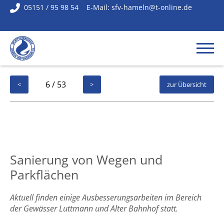
05151 / 95 98 54
E-Mail:
sfv-hameln@t-online.de
6 / 53
<
>
zur Übersicht
Sanierung von Wegen und
Parkflächen
Aktuell finden einige Ausbesserungsarbeiten im Bereich
der Gewässer Luttmann und Alter Bahnhof statt.