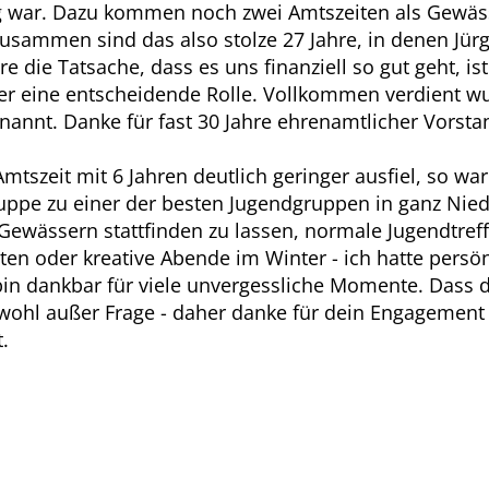
ig war. Dazu kommen noch zwei Amtszeiten als Gewäs
zusammen sind das also stolze 27 Jahre, in denen Jür
e die Tatsache, dass es uns finanziell so gut geht, i
er eine entscheidende Rolle. Vollkommen verdient wu
annt. Danke für fast 30 Jahre ehrenamtlicher Vorstan
tszeit mit 6 Jahren deutlich geringer ausfiel, so war 
uppe zu einer der besten Jugendgruppen in ganz Nied
 Gewässern stattfinden zu lassen, normale Jugendtre
en oder kreative Abende im Winter - ich hatte persö
 bin dankbar für viele unvergessliche Momente. Dass 
ht wohl außer Frage - daher danke für dein Engagemen
.