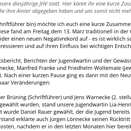
unsere diesjährige JHV statt. Hier könnt ihr eine kurze 
die ihre Ämter abgegeben haben und uns somit nicht meh
chriftführer bin) möchte ich euch eine kurze Zusamm
e fand am Freitag dem 13. März traditionell in der G
eider einen neuen Negativrekord auf - es ist wirklich 
eressieren und auf ihren Einfluss bei wichtigen Entsc
sbericht, Berichten der Jugendwartin und der Gewäss
nnecke, Manfred Franke und Friedhelm Woltemate (jew
hrt. Nach einer kurzen Pause ging es dann mit den N
 paar Veränderungen:
Brüning (Schriftführer) und Jens Warnecke (2. stellv.
gewählt wurden, stand unsere Jugendwartin Lia-Henri
wurde Daniel Rauer gewählt, der die Jugend bereits 
rstand erklärte auch Jürgen Lönnecke seinen Rücktrit
sten, nachdem er in den letzten Monaten hier bereit