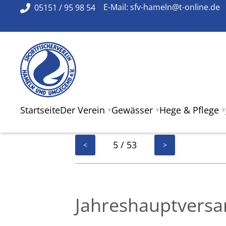
05151 / 95 98 54
E-Mail:
sfv-hameln@t-online.de
Startseite
Der Verein
Gewässer
Hege & Pflege
5 / 53
<
>
Jahreshauptvers